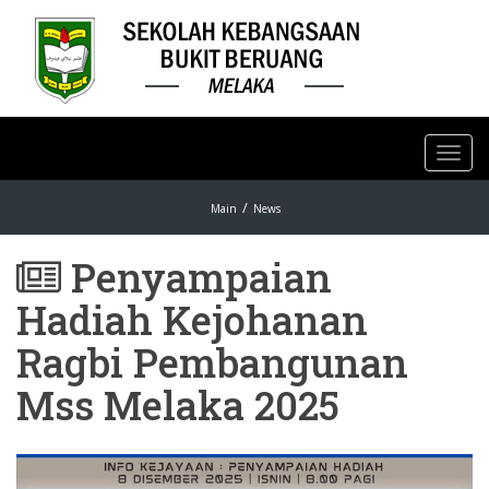
Toggl
navig
Main
News
Penyampaian
Hadiah Kejohanan
Ragbi Pembangunan
Mss Melaka 2025